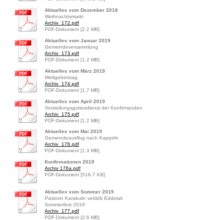
Aktuelles vom Dezember 2018
Weihnachtsmarkt
Archiv_172.pdf
PDF-Dokument [2.2 MB]
Aktuelles vom Januar 2019
Gemeindeversammlung
Archiv_173.pdf
PDF-Dokument [1.2 MB]
Aktuelles vom März 2019
Weltgebetstag
Archiv_174.pdf
PDF-Dokument [1.7 MB]
Aktuelles vom April 2019
Vorstellungsgottesdienst der Konfirmanden
Archiv_175.pdf
PDF-Dokument [1.2 MB]
Aktuelles vom Mai 2019
Gemeindeausflug nach Kappeln
Archiv_176.pdf
PDF-Dokument [1.3 MB]
Konfirmationen 2019
Archiv 176a.pdf
PDF-Dokument [518.7 KB]
Aktuelles vom Sommer 2019
Pastorin Karakulin verläßt Eddelak
Sommerfest 2019
Archiv_177.pdf
PDF-Dokument [2.6 MB]