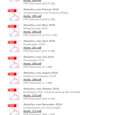
Archiv_164.pdf
PDF-Dokument [864.9 KB]
Aktuelles vom Februar 2018
Verabschiedung vom Ehepaar Bölling
Archiv_165.pdf
PDF-Dokument [449.6 KB]
Aktuelles vom März 2018
Weltgebetstag 2018
Archiv_166.pdf
PDF-Dokument [1'014.4 KB]
Aktuelles vom April 2018
Konfirmation 2018
Archiv_167.pdf
PDF-Dokument [437.6 KB]
Aktuelles vom Juli 2018
Sommerfest 2018
Archiv_168.pdf
PDF-Dokument [1.4 MB]
Aktuelles vom August 2018
Goldene Konfirmation 2018
Archiv_169.pdf
PDF-Dokument [1.1 MB]
Aktuelles vom Oktober 2018
Erntedank 2018 / Verabschiedung Max Schmidt
Archiv_170.pdf
PDF-Dokument [905.9 KB]
Aktuelles vom November 2018
Kindermusical und Churchnight
Archiv_171.pdf
PDF-Dokument [846.1 KB]