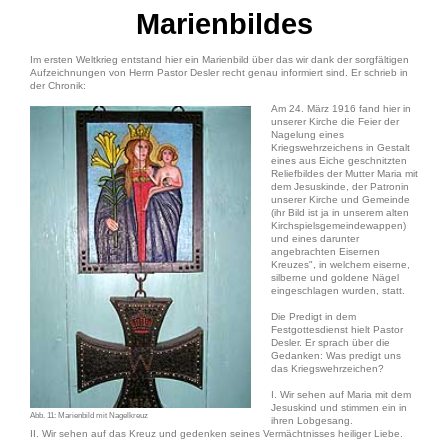
Marienbildes
Im ersten Weltkrieg entstand hier ein Marienbild über das wir dank der sorgfältigen
Aufzeichnungen von Herrn Pastor Desler recht genau informiert sind. Er schrieb in
der Chronik:
Am 24. März 1916 fand hier in
unserer Kirche die Feier der
Nagelung eines
Kriegswehrzeichens in Gestalt
eines aus Eiche geschnitzten
Reliefbildes der Mutter Maria mit
dem Jesuskinde, der Patronin
unserer Kirche und Gemeinde
(ihr Bild ist ja in unserem alten
Kirchspielsgemeindewappen)
und eines darunter
angebrachten Eisernen
Kreuzes", in welchem eiserne,
silberne und goldene Nägel
eingeschlagen wurden, statt.
Die Predigt in dem
Festgottesdienst hielt Pastor
Desler. Er sprach über die
Gedanken: Was predigt uns
das Kriegswehrzeichen?
I. Wir sehen auf Maria mit dem
Jesuskind und stimmen ein in
Abb. 11: Marienbild mit Nagelkreuz
ihren Lobgesang.
II. Wir sehen auf das Kreuz und gedenken seines Vermächtnisses heiliger Liebe.