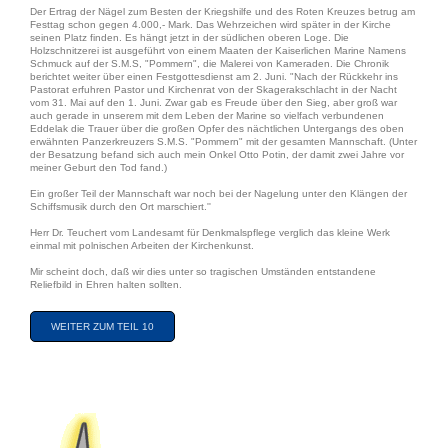
Der Ertrag der Nägel zum Besten der Kriegshilfe und des Roten Kreuzes betrug am
Festtag schon gegen 4.000,- Mark. Das Wehrzeichen wird später in der Kirche
seinen Platz finden. Es hängt jetzt in der südlichen oberen Loge. Die
Holzschnitzerei ist ausgeführt von einem Maaten der Kaiserlichen Marine Namens
Schmuck auf der S.M.S, "Pommern", die Malerei von Kameraden. Die Chronik
berichtet weiter über einen Festgottesdienst am 2. Juni. "Nach der Rückkehr ins
Pastorat erfuhren Pastor und Kirchenrat von der Skagerakschlacht in der Nacht
vom 31. Mai auf den 1. Juni. Zwar gab es Freude über den Sieg, aber groß war
auch gerade in unserem mit dem Leben der Marine so vielfach verbundenen
Eddelak die Trauer über die großen Opfer des nächtlichen Untergangs des oben
erwähnten Panzerkreuzers S.M.S. "Pommern" mit der gesamten Mannschaft. (Unter
der Besatzung befand sich auch mein Onkel Otto Potin, der damit zwei Jahre vor
meiner Geburt den Tod fand.)
Ein großer Teil der Mannschaft war noch bei der Nagelung unter den Klängen der
Schiffsmusik durch den Ort marschiert.''
Herr Dr. Teuchert vom Landesamt für Denkmalspflege verglich das kleine Werk
einmal mit polnischen Arbeiten der Kirchenkunst.
Mir scheint doch, daß wir dies unter so tragischen Umständen entstandene
Reliefbild in Ehren halten sollten.
WEITER ZUM TEIL 10