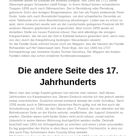
Schlimmer wurde für Eddelak ein anderes Ereignis. Von 1644 bis 1721 führte
Dänemark gegen Schweden zwölf Kriege. In ihrem Verlauf kamen schwedische
Truppen 1658 auch nach Dithmarschen. Der in Rendsburg oder Flensburg
geborene Sohn des dortigen Bürgermeisters, der hier als Pastor amtierende Peter
Gude, hatte sich nach Brunsbüttel begeben, um dort schwedische Generäle an
einer Tafelrunde von einer Brandschatzung abzubringen. Leider war es schon zu
spät, denn inzwischen wurde sein an der Landscheide gelegenes Pastorat mit 60
anderen Häusern geplündert und angezündet. Aber schon 1659 wurde an
derselben Stelle ein neues Pastorat erbaut. Das sind allerdings die einzigen
Kriegsschäden, die mir aus der Zeit in Eddelak bekannt geworden sind, wenn man
von den durch die Kriegsführung bedingten Steuerlasten absieht.
An die Familie Gude erinnert heute noch ein Wappen, das die Haustür der Familie
Rohwedder auf Hof Vakenswarf ziert. Peter Boje, der von 1680 bis 1707
Kirchspielsvogt war, heiratete Gudes Tochter Dorothea. Die Wappen der beiden
Familien bilden das schon erwähnte Kombinationswappen.
Die andere Seite des 17.
Jahrhunderts
Wenn man das vorige Kapitel gelesen hat möchte man meinen, daß dieses
Jahrhundert nur Katastrophen bot. Diesen Eindruck möchte ich hier jedoch wieder
etwas zurechtrücken. Zunächst einmal entstand damals der erste Schulbau. Nach
1559 wurde auch in Dithmarschen dänisches Recht gültig und mit ihm auch die
Schulordnung von 1542, die den Diacon (den 2. Pastor), der von altersher auf der
Behmhusener Seite an der Kirche wohnte, verpflichtete, der Jugend Unterricht zu
erteilen. Darüber waren wohl beide Seiten nicht recht erbaut, zumal solcher
Unterricht in seiner kleinen Wohnung durchgeführt werden mußte. Deshalb
beschloß man 1602 ein Schulgebäude zu errichten und einen Lehrer anzustellen.
Es lag gegenüber der Kirche in dem Haus von Hermann Früchtenicht, in dem zur
Zeit auch Frau Schuhmann ihren Country-Shop betreibt.