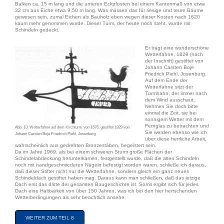
Balken ca. 15 m lang und die unteren Eckpfosten bei einem Kantenmaß von etwa
32 cm aus Eiche etwa 9,50 m lang. Was müssen das für riesige und teure Bäume
gewesen sein, zumal Eichen als Bauholz eben wegen dieser Kosten nach 1620
kaum mehr genommen wurde. Dieser Turm, der heute noch steht, wurde mit
Schindeln gedeckt.
Er trägt eine wunderschöne
Wetterfahne, 1829 (nach
der Inschrift) gestiftet von
Johann Carsten Boje
Friedrich Piehl, Josenburg.
Auf dem Ende der
Wetterfahne sitzt der
Turmhahn, der immer nach
dem Wind ausschaut.
Nehmen Sie doch bitte
einmal die Zeit, sie bei
sonnigem Wetter mit dem
Fernglas zu betrachten und
Abb. 10: Wetterfahne auf dem Kirchturm von 1676, gestiftet 1829 von
Sie werden ebenso wie ich
Johann Carsten Boje Friedrich Piehl, Josenburg
über diese herrliche Arbeit,
wahrscheinlich aus gedrehten Bronzestäben, begeistert sein.
Da im Jahre 1969, als bei einem schweren Sturm große Flächen der
Schindelabdeckung herunterkamen, festgestellt wurde, daß die alten Schindeln
noch mit handgeschmiedeten Nägeln befestigt worden waren, schließe ich daraus,
daß dieser Stifter nicht nur die Wetterfahne, sondern gleich ein ganz neues
Schindeldach gestiftet haben mag. Daraus kann man schließen, daß das jetzige
Dach erst das dritte der gesamten Baugeschichte ist. Somit ergibt sich für jedes
Dach eine Haltbarkeit von über 150 Jahren, was ich bei den hier herrschenden
Wetterbedingungen als sehr beachtlich ansehe.
WEITER ZUM TEIL 8