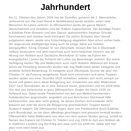
Jahrhundert
Am 11. Oktober des Jahres 1634 trat die Sturmflut, genannt die 2. Manndränke,
verheerend auf. Die Insel Stand in Nordfriesland wurde zerstört, wobei viele
Menschen ihr Leben verloren. In Dithmarschen wurde die ganze Marsch
überschwemmt und versalzen und die Gräben zugeschlämmt. Der damalige Pastor
in Eddelak Peter Bumann und sein Diacon, wahrscheinlich Stephan Schuldt,
beschwerten sich darüber beim Kirchspiel. Da solche Schäden aber überall
aufgetreten waren, wurde eine Entschädigung abgelehnt. Aber schon vorher hatte
der sogenannte dreißigjährige Krieg auch für einige Jahre auf Holstein
übergegriffen. König Christian IV. von Dänemark, dessen Bild Sie in Glückstadt
vielfach bewundern und wohl manchmal auch leicht belächeln können, war als
Herzog von Holstein auch Deutscher Reichsfürst. Er hatte als Führer der
evangelischen Länder die Schlacht bei Luther am Barenberge verloren. Bei seiner
Verfolgung kamen Tilly und Wallenstein auch nach Holstein. Während der erstere
schon bei Pinneberg verwundet worden war, zog Wallenstein weiter, belagerte und
zerstörte Schloß Breitenburg. Er belagerte auch Glückstadt, konnte die aber von
Christian IV. als Festung ausgebaute Stadt nicht einnehmen und seine Truppen
wurden später von einer Sturmflut 1628 vertrieben, retteten sich recht zerrupft zur
Geest und gaben dann diese Belagerung auf. Inzwischen war aber Wallenstein
1627 nach Brunsbüttel, wo er eine Schanze baute, gekommen und bis 1629 blieb.
Von dort aus beherrschte er ganz Dithmarschen. Gegen ihn brach 1628 ein
Aufstand aus. Dabei wurde Friedrichshof von den aus Meldorf kommenden
Aufständischen angezündet, angeblich um aus dem fernen Glückstadt Hilfe
herbeizurufen, was aber nicht gelang, da dieses Zeichen dort entweder nicht
bekannt war oder die durch die Belagerung geschwächten Truppen keinen
Ausbruch wagten. Die Dithmarscher zogen dann von Friedrichshof durch Eddelak
nach Brunsbüttel, wo sie dann allerdings geschlagen und grausam bestraft wurden.
Offensichtlich hatte Wallenstein nun aber von dem rauhen Norden genug, schloß im
Namen des Kaisers mit Christian IV. Frieden und zog 1629 im Juni aus Holstein ab.
In südlichen Ländern zog der Krieg sich zwar noch bis 1648 hin, wirkte sich hier
aber nicht mehr direkt aus.