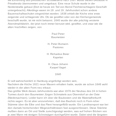
Mit Einführung des preußischen Schulwesens nach 1687 wurde dieses Gebäude in
Privatbesitz übernommen und umgebaut. Eine neue Schule wurde in der
Norderstraße gebaut (Dort ist heute ein Teil von Bernd Feichtenschlagers Geschäft
untergebracht). Allerdings waren im 18. und 19. Jahrhundert schon andere
Bauernschaftsschulen eingerichtet worden. 1638 erhielt die Kirche eine erste
zeigende und schlagende Uhr. Ob sie gestiftet oder von der Kirchengemeinde
beschafft wurde, ist mir nicht bekannt. 1640 wurde der alte prächtig verzierte
Abendmahlskelch, der jetzt noch immer benutzt wird, gestiftet, und zwar wie die
alten Inschriften zeigen, von
Paul Peter
Baumeister
H. Peter Bumann
Pastores
H. Richardus Beier
Kapelan
H. Claus Johann
Kaspel Vaget
1640
Er soll wahrscheinlich in Hamburg angefertigt worden sein,
Nachdem die Kirche 1621 neue Mauern erhalten hatte, wurde sie schon 1646 wohl
wieder in der alten Form neu erbaut.
Das größte Werk dieses Jahrhunderts war aber 1676 der Neubau des 24 m hohen
Turmes durch den Baumeister Jürgen Schmakels aus Oberndorf an der Oste
(Niedersachsen). Leider kann ich über die Baukosten und die Materialherkunft
nichts sagen. Es ist aber anzunehmen, daß das Bauholz noch in Form roher
Stämme über die Elbe und das Fleet herangeflößt wurde. Ein Landtransport war bei
den damals herrschenden Wegeverhältnissen fast ausgeschlossen. Diese Stämme
mußten dann an Ort und Stelle zurechtgesägt werden, was auf hohen Böcken von
je zwei Mann mit riesigen Schrotsägen durchgeführt wurde. Dabei sind die längsten