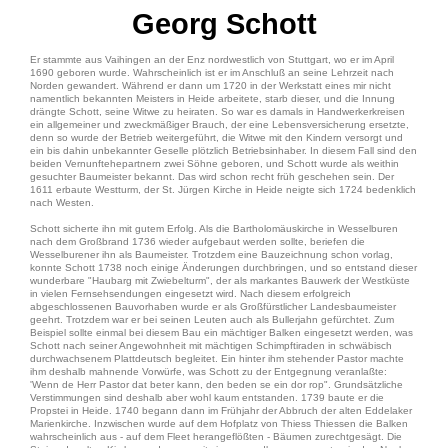
Georg Schott
Er stammte aus Vaihingen an der Enz nordwestlich von Stuttgart, wo er im April
1690 geboren wurde. Wahrscheinlich ist er im Anschluß an seine Lehrzeit nach
Norden gewandert. Während er dann um 1720 in der Werkstatt eines mir nicht
namentlich bekannten Meisters in Heide arbeitete, starb dieser, und die Innung
drängte Schott, seine Witwe zu heiraten. So war es damals in Handwerkerkreisen
ein allgemeiner und zweckmäßiger Brauch, der eine Lebensversicherung ersetzte,
denn so wurde der Betrieb weitergeführt, die Witwe mit den Kindern versorgt und
ein bis dahin unbekannter Geselle plötzlich Betriebsinhaber. In diesem Fall sind den
beiden Vernunftehepartnern zwei Söhne geboren, und Schott wurde als weithin
gesuchter Baumeister bekannt. Das wird schon recht früh geschehen sein. Der
1611 erbaute Westturm, der St. Jürgen Kirche in Heide neigte sich 1724 bedenklich
nach Westen.
Schott sicherte ihn mit gutem Erfolg. Als die Bartholomäuskirche in Wesselburen
nach dem Großbrand 1736 wieder aufgebaut werden sollte, beriefen die
Wesselburener ihn als Baumeister. Trotzdem eine Bauzeichnung schon vorlag,
konnte Schott 1738 noch einige Änderungen durchbringen, und so entstand dieser
wunderbare "Haubarg mit Zwiebelturm", der als markantes Bauwerk der Westküste
in vielen Fernsehsendungen eingesetzt wird. Nach diesem erfolgreich
abgeschlossenen Bauvorhaben wurde er als Großfürstlicher Landesbaumeister
geehrt. Trotzdem war er bei seinen Leuten auch als Bullerjahn gefürchtet. Zum
Beispiel sollte einmal bei diesem Bau ein mächtiger Balken eingesetzt werden, was
Schott nach seiner Angewohnheit mit mächtigen Schimpftiraden in schwäbisch
durchwachsenem Plattdeutsch begleitet. Ein hinter ihm stehender Pastor machte
ihm deshalb mahnende Vorwürfe, was Schott zu der Entgegnung veranlaßte:
'Wenn de Herr Pastor dat beter kann, den beden se ein dor rop". Grundsätzliche
Verstimmungen sind deshalb aber wohl kaum entstanden. 1739 baute er die
Propstei in Heide. 1740 begann dann im Frühjahr der Abbruch der alten Eddelaker
Marienkirche. Inzwischen wurde auf dem Hofplatz von Thiess Thiessen die Balken
wahrscheinlich aus - auf dem Fleet herangeflößten - Bäumen zurechtgesägt. Die