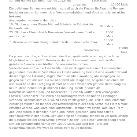
Johann Hartwig Lempfert, Itzehoe zusammen
3200 Mark
zusammen
15400 Mark
Die geliehene Summe war reichlich, so daß auch die Kosten für Altar und Fenster
beglichen werden konnten. Über Vertragsmodalitäten und Verzinsung ist mir nichts
bekannt.
Ausgegeben wurden in dem Jahr:
10. Oktober an den Glaser Michael Schröder in Eddelak für
300 Mark
Kirchenfenster
23. Oktober - Albert Hinrich Burmeister, Wesselburen, für Altar
1500
und Kanzel
Mark
14000
7. Dezember Johann Georg Schott, Heide,für den Kirchenbau
Mark
15800
zusammen
Mark
Da ja auch die übrigen Einnahmen des Kirchspiels weiterliefen, ergab sich die
Möglichkeit schon am 31. Dezember die von Kammerrat Lienau erst im Mai
geliehene Summe einschließlich Zinsen zurückzuzahlen.
Vielleicht kennen Sie die Geschichte, daß ein Kurgast sich einem Einheimischen
gegenüber über die im Verhältnis zur Ortsbevölkerung kleine Kirche wundert worauf
dieser folgende Erklärung abgibt: Wenn sie (die Einwohner) alle reingingen, so
gingen sie nicht alle rein. Da sie aber nicht alle reingehen, so gehen sie eben alle
rein. Nun hatte der Kirchgang damals aber eine wesentlich größere Bedeutung als
heute, denn neben der geistlichen Erbauung, diente er auch als
Kommunikationszentrum und Modenschau. Deshalb kauften sich vermögende
Familien Kirchensitze, die ihnen das Nutzungsvorrecht an hohen Feiertragen
sicherten. Deshalb kam es 1744 zu einer Versteigerung, die 12815 Mark erbrachte.
Allerdings mußten an Inhaber von Kirchensitzen in der alten Kirche pro Platz 5 Mark
erstattet werden, was 1825 Mark ausmachte. Rechnen wir einmal aus 1825 : 5 =
365. Also waren in der alten Kirche 365 Platze gewesen, also mindestens
ebensoviel wie in der neuen. Der Grund für den Neubau scheint so vor allen Dingen
die Baufälligkeit der alten Kirche gewesen zu sein. Bei dieser Versteigerung ergab
sich ein Einnahmeüberschuß von 10990 Mark. Das sind fast 70 % der
Gesamtbaukosten. Wo wäre so etwas wohl heute möglich?