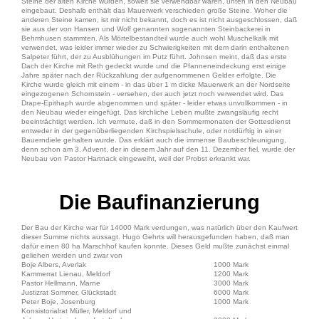
Steine der alten Kirche wurden, soweit sie verwendbar waren, unten in den Neubau
eingebaut. Deshalb enthält das Mauerwerk verschieden große Steine. Woher die
anderen Steine kamen, ist mir nicht bekannt, doch es ist nicht ausgeschlossen, daß
sie aus der von Hansen und Wolf genannten sogenannten Steinbackerei in
Behmhusen stammten. Als Mörtelbestandteil wurde auch wohl Muschelkalk mit
verwendet, was leider immer wieder zu Schwierigkeiten mit dem darin enthaltenen
Salpeter führt, der zu Ausblühungen im Putz führt. Johnsen meint, daß das erste
Dach der Kirche mit Reth gedeckt wurde und die Pfanneneindeckung erst einige
Jahre später nach der Rückzahlung der aufgenommenen Gelder erfolgte. Die
Kirche wurde gleich mit einem - in das über 1 m dicke Mauerwerk an der Nordseite
eingezogenen Schornstein - versehen, der auch jetzt noch verwendet wird. Das
Drape-Epithaph wurde abgenommen und später - leider etwas unvollkommen - in
den Neubau wieder eingefügt. Das kirchliche Leben mußte zwangsläufig recht
beeinträchtigt werden. Ich vermute, daß in den Sommermonaten der Gottesdienst
entweder in der gegenüberliegenden Kirchspielsschule, oder notdürftig in einer
Bauerndiele gehalten wurde. Das erklärt auch die immense Baubeschleunigung,
denn schon am 3. Advent, der in diesem Jahr auf den 11. Dezember fiel, wurde der
Neubau von Pastor Hartnack eingeweiht, weil der Probst erkrankt war.
Die Baufinanzierung
Der Bau der Kirche war für 14000 Mark verdungen, was natürlich über den Kaufwert
dieser Summe nichts aussagt. Hugo Gehrts will herausgefunden haben, daß man
dafür einen 80 ha Marschhof kaufen konnte. Dieses Geld mußte zunächst einmal
geliehen werden und zwar von
Boje Albers, Averlak
1000 Mark
Kammerrat Lienau, Meldorf
1200 Mark
Pastor Hellmann, Marne
3000 Mark
Justizrat Sommer, Glückstadt
6000 Mark
Peter Boje, Josenburg
1000 Mark
Konsistorialrat Müller, Meldorf und