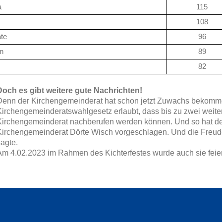
a
115
108
te
96
n
89
82
Doch es gibt weitere gute Nachrichten!
Denn der Kirchengemeinderat hat schon jetzt Zuwachs bekomm
Kirchengemeinderatswahlgesetz erlaubt, dass bis zu zwei weiter
Kirchengemeinderat nachberufen werden können. Und so hat der
Kirchengemeinderat Dörte Wisch vorgeschlagen. Und die Freude w
sagte.
Am 4.02.2023 im Rahmen des Kichterfestes wurde auch sie feierl