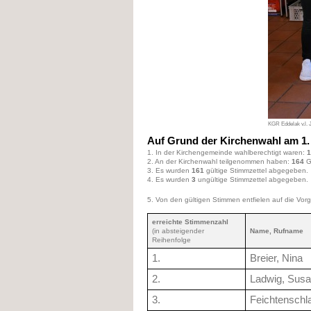
KGR Eddelak v.l. 
Auf Grund der Kirchenwahl am 1. 
1. In der Kirchengemeinde wahlberechtigt waren:
1
2. An der Kirchenwahl teilgenommen haben:
164
G
3. Es wurden
161
gültige Stimmzettel abgegeben.
4. Es wurden
3
ungültige Stimmzettel abgegeben.
5. Von den gültigen Stimmen entfielen auf die Vo
erreichte Stimmenzahl
(in absteigender
Name, Rufname
Reihenfolge
1.
Breier, Nina
2.
Ladwig, Sus
3.
Feichtenschl