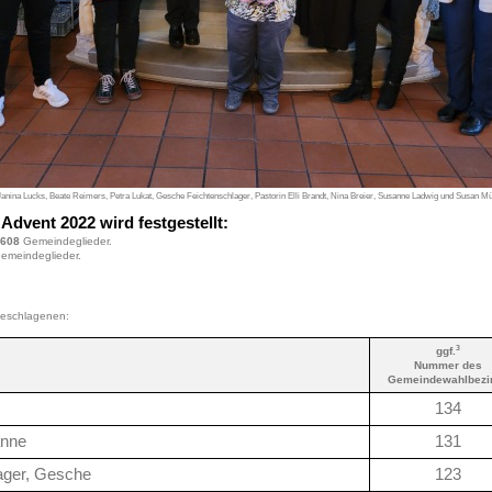
Janina Lucks, Beate Reimers, Petra Lukat, Gesche Feichtenschlager, Pastorin Elli Brandt, Nina Breier, Susanne Ladwig und Susan M
Advent 2022 wird festgestellt:
608
Gemeindeglieder.
emeindeglieder.
rgeschlagenen:
3
ggf.
Nummer des
Gemeindewahlbezi
134
anne
131
ager, Gesche
123