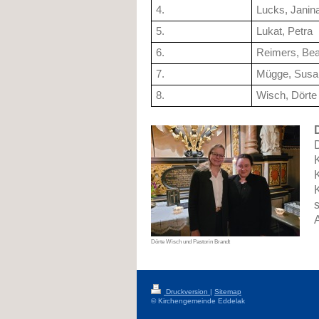
4.
Lucks, Janin
5.
Lukat, Petra
6.
Reimers, Bea
7.
Mügge, Susa
8.
Wisch, Dörte
Dörte Wisch und Pastorin Brandt
Druckversion
|
Sitemap
© Kirchengemeinde Eddelak