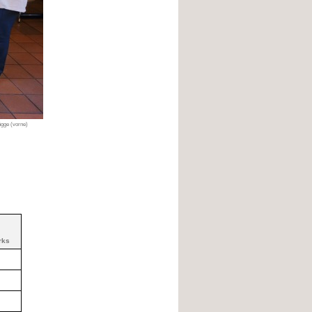
ügge (vorne)
rks