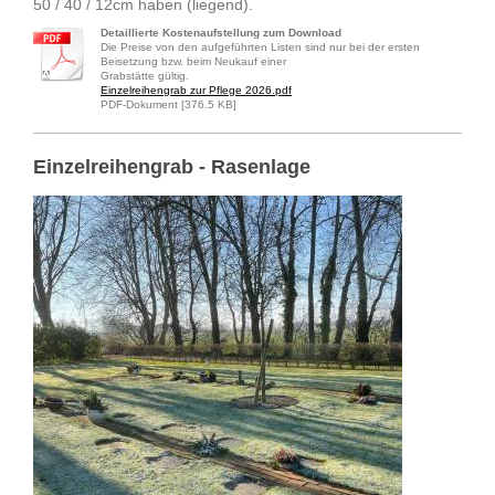
50 / 40 / 12cm haben (liegend).
Detaillierte Kostenaufstellung zum Download
Die Preise von den aufgeführten Listen sind nur bei der ersten
Beisetzung bzw. beim Neukauf einer
Grabstätte gültig.
Einzelreihengrab zur Pflege 2026.pdf
PDF-Dokument [376.5 KB]
Einzelreihengrab - Rasenlage