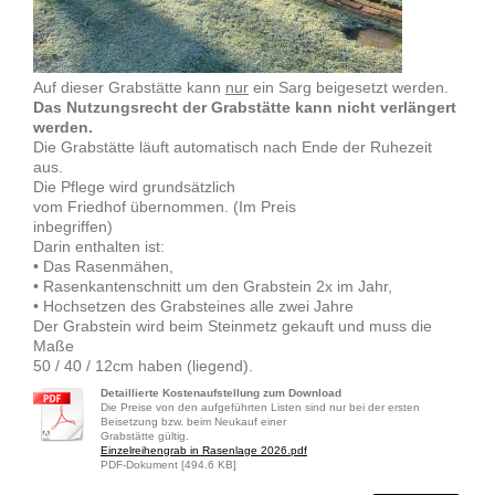
Auf dieser Grabstätte kann
nur
ein Sarg beigesetzt werden.
Das Nutzungsrecht der Grabstätte kann nicht verlängert
werden.
Die Grabstätte läuft automatisch nach Ende der Ruhezeit
aus.
Die Pflege wird grundsätzlich
vom Friedhof übernommen. (Im Preis
inbegriffen)
Darin enthalten ist:
• Das Rasenmähen,
• Rasenkantenschnitt um den Grabstein 2x im Jahr,
• Hochsetzen des Grabsteines alle zwei Jahre
Der Grabstein wird beim Steinmetz gekauft und muss die
Maße
50 / 40 / 12cm haben (liegend).
Detaillierte Kostenaufstellung zum Download
Die Preise von den aufgeführten Listen sind nur bei der ersten
Beisetzung bzw. beim Neukauf einer
Grabstätte gültig.
Einzelreihengrab in Rasenlage 2026.pdf
PDF-Dokument [494.6 KB]